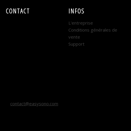
CONTACT
INFOS
EASY SONO
L'entreprise
Conditions générales de
DIJON :
vente
Support
7 rue René Coty
21000 DIJON
Horaires : Lundi au
Vendredi
9h - 12h et 14h - 18h
contact@easysono.com
03 80 67 27 27 (DIJON)