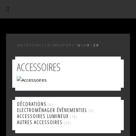
A
B
C
D
E
F
G
H
I
J
K
L
M
N
O
P
Q
R
S
T
U
V
W
X
Y
Z
#
ACCESSOIRES
DÉCORATIONS
(6)
ELECTROMÉNAGER ÉVÉNEMENTIEL
(4)
ACCESSOIRES LUMINEUX
(18)
AUTRES ACCESSOIRES
(20)