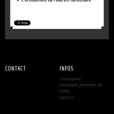
SHARE THIS PRODUCT
CONTACT
INFOS
EASY SONO
L'entreprise
Conditions générales de
DIJON :
vente
Support
7 rue René Coty
21000 DIJON
Horaires : Lundi au