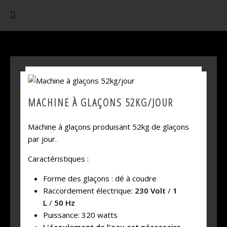
MACHINE À GLAÇONS 52KG/JOUR
Machine à glaçons produisant 52kg de glaçons
par jour.
Caractéristiques :
Forme des glaçons : dé à coudre
Raccordement électrique:
230 Volt
/
1
L
/
50 Hz
Puissance: 320 watts
L'écoulement de l'eau est nécessaire
.