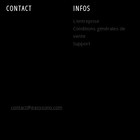
CONTACT
INFOS
EASY SONO
L'entreprise
Conditions générales de
DIJON :
vente
Support
7 rue René Coty
21000 DIJON
Horaires : Lundi au
Vendredi
9h - 12h et 14h - 18h
contact@easysono.com
03 80 67 27 27 (DIJON)