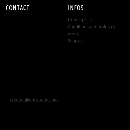
CONTACT
INFOS
EASY SONO
L'entreprise
Conditions générales de
DIJON :
vente
Support
7 rue René Coty
21000 DIJON
Horaires : Lundi au
Vendredi
9h - 12h et 14h - 18h
contact@easysono.com
03 80 67 27 27 (DIJON)