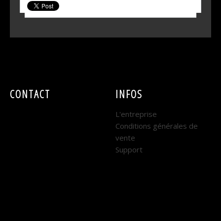
CONTACT
INFOS
EASY SONO
L'entreprise
Conditions générales de
DIJON :
vente
Support
7 rue René Coty
21000 DIJON
Horaires : Lundi au
Vendredi
9h - 12h et 14h - 18h