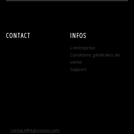
CONTACT
INFOS
EASY SONO
L'entreprise
Conditions générales de
DIJON :
vente
Support
7 rue René Coty
21000 DIJON
Horaires : Lundi au
Vendredi
9h - 12h et 14h - 18h
contact@easysono.com
03 80 67 27 27 (DIJON)