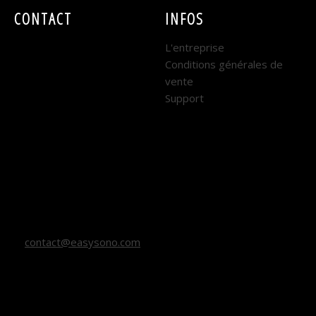
CONTACT
INFOS
EASY SONO
L'entreprise
Conditions générales de
DIJON :
vente
Support
7 rue René Coty
21000 DIJON
Horaires : Lundi au
Vendredi
9h - 12h et 14h - 18h
contact@easysono.com
03 80 67 27 27 (DIJON)